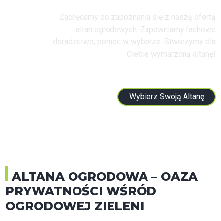
Zachęcamy do zapoznania się z naszą ofertą
altan ogrodowych. Zapewniamy fachowe
doradzctwo, pomoc w wyborze. Stworzymy dla
Ciebie wymarzoną altanę!
Wybierz Swoją Altanę
ALTANA OGRODOWA – OAZA
PRYWATNOŚCI WŚRÓD
OGRODOWEJ ZIELENI