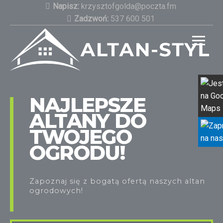
Skip
Napisz:
krzysztofgolda@poczta.fm
to
Zadzwoń:
537 600 501
content
Najlepsze altany do Twojego ogrodu!
NAJLEPSZE
ALTANY DO
TWOJEGO
OGRODU!
Zapoznaj się z bogatą ofertą naszych altan
ogrodowych!