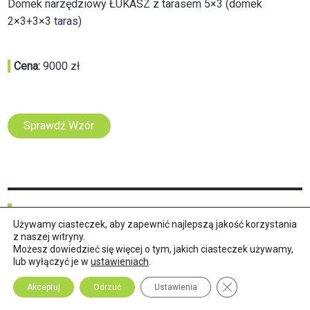
Domek narzędziowy ŁUKASZ z tarasem 5×3 (domek
2×3+3×3 taras)
Cena:
9000 zł
Sprawdź Wzór
DOMEK NARZĘDZIOWY MATI
Używamy ciasteczek, aby zapewnić najlepszą jakość korzystania
Z TARASEM 6×3
z naszej witryny.
Możesz dowiedzieć się więcej o tym, jakich ciasteczek używamy,
lub wyłączyć je w
ustawieniach
.
Domek narzędziowy MATI z tarasem 6x3m
(taras 3x2m + domek 4x3m)
Zamknij panel pow
Akceptuj
Odrzuć
Ustawienia