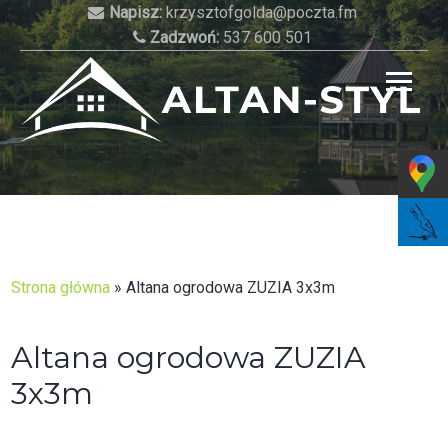
Skip
Napisz:
krzysztofgolda@poczta.fm
to
Zadzwoń:
537 600 501
content
Najlepsze altany do Twojego ogrodu!
Strona główna
»
Altana ogrodowa ZUZIA 3x3m
Altana ogrodowa ZUZIA
3x3m