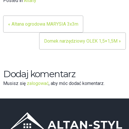
Posted in
Altany
Nawigacja
« Altana ogrodowa MARYSIA 3x3m
wpisu
Domek narzędziowy OLEK 1,5×1,5M »
Dodaj komentarz
Musisz się
zalogować
, aby móc dodać komentarz.