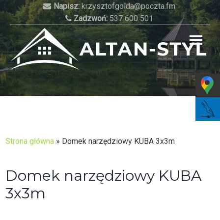
Skip
Napisz:
krzysztofgolda@poczta.fm
to
Zadzwoń:
537 600 501
content
Najlepsze altany do Twojego ogrodu!
Strona główna
»
Domek narzędziowy KUBA 3x3m
Domek narzędziowy KUBA
3x3m