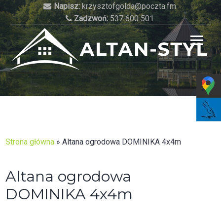
Skip
Napisz:
krzysztofgolda@poczta.fm
to
Zadzwoń:
537 600 501
content
Najlepsze altany do Twojego ogrodu!
Strona główna
»
Altana ogrodowa DOMINIKA 4x4m
Altana ogrodowa
DOMINIKA 4x4m