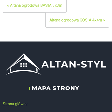
Nawigacja
« Altana ogrodowa BASIA 3x3m
wpisu
Altana ogrodowa GOSIA 4x4m »
MAPA STRONY
ALTAN-STYL
Strona główna