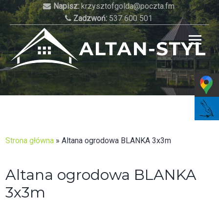
Skip
Napisz:
krzysztofgolda@poczta.fm
to
Zadzwoń:
537 600 501
content
Najlepsze altany do Twojego ogrodu!
Strona główna
»
Altana ogrodowa BLANKA 3x3m
Altana ogrodowa BLANKA
3x3m