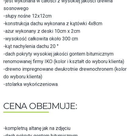
-jest wykonana w całości z wysokiej jakości drewna
sosnowego
-słupy nośne 12x12cm
-konstrukcja dachu wykonana z kątówki 4x8cm
-ażur wykonany z deski 10cm x 2cm
-wysokość całkowita około 300 cm
-kąt nachylenia dachu 20 °
-dach pokryty wysokiej jakości gontem bitumicznym
renomowanej firmy IKO (kolor i kształt do wyboru klienta)
-drewno impregnowane dwukrotnie drewnochronem (kolor
do wyboru klienta)
-stolarka wykończeniowa.
CENA OBEJMUJE:
-kompletną altanę jak na zdjęciu
-dach pokryty gontem bitumicznym