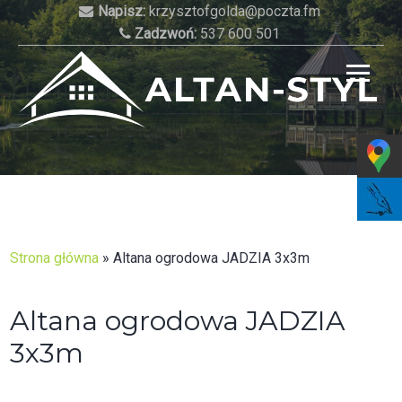
Skip
Napisz:
krzysztofgolda@poczta.fm
to
Zadzwoń:
537 600 501
content
Najlepsze altany do Twojego ogrodu!
Strona główna
»
Altana ogrodowa JADZIA 3x3m
Altana ogrodowa JADZIA
3x3m